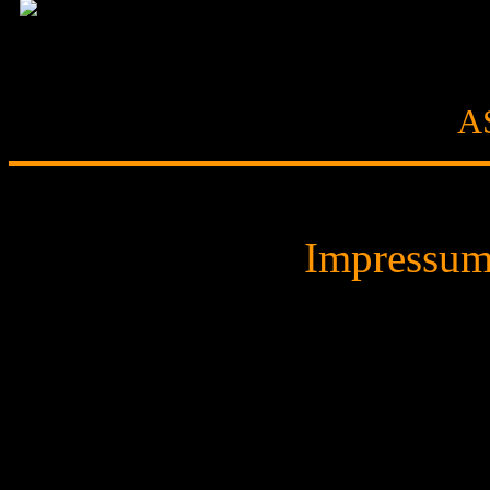
ICH BIN E
AB SOFOR
CDS
AUF
A
© 2014 DAV
Impressu